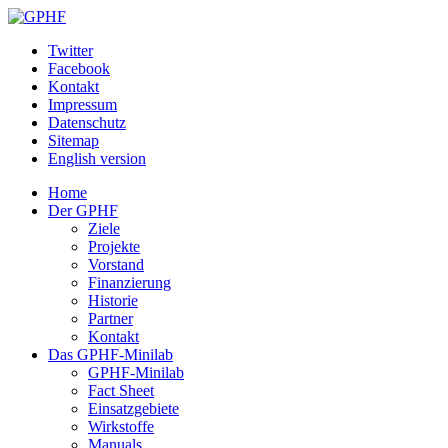
Twitter
Facebook
Kontakt
Impressum
Datenschutz
Sitemap
English version
Home
Der GPHF
Ziele
Projekte
Vorstand
Finanzierung
Historie
Partner
Kontakt
Das GPHF-Minilab
GPHF-Minilab
Fact Sheet
Einsatzgebiete
Wirkstoffe
Manuals