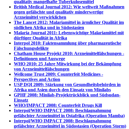
qualitativ mangelhafte Tuberkulosemittel
British Medical Journal 2012: Wie weltweit Maßnahmen
gegen gefälschte und qualitativ minderwertige
Arzneimittel verwirklichen
The Lancet 2012: Malariamittel in ärmlicher Qualität im
südlichen Afrika und in Südostasien
Malaria Journal 2011: Lebenswichtige Malariamittel mit
dürftiger Qualität in Afrika
Interpol 2010: Faktensammlung über pharmazeutische
Fälschungsdelikte
Chatham House Projekt 2010: Arzneimittelfälschungen -
Definitionen und Auswege
WHO 2010: 25 Jahre Mitwirkung bei der Bekämpfung
von Arzneimittelfälschungen
Wellcome Trust 2009: Counterfeit Medicines -
Perspectives and Action
USP DQI 2009: Stärkung von Gesundheitsbehörden in
Afrika und Asien durch den Einsatz von Minilabs
GPHF 2008: Minilab-Projektrückblick und Südsudan-
Einsatz
WHO/IMPACT 2008: Counterfeit Drugs Kill
Interpol/WHO IMPACT 2008: Beschlagnahmung
gefälschter Arzneimittel in Ostafrika (Operation Mamba)
Interpol/WHO IMPACT 2008: Beschlagnahmung
gefälschter Arzneimittel in Südostasien (Operation Storm)