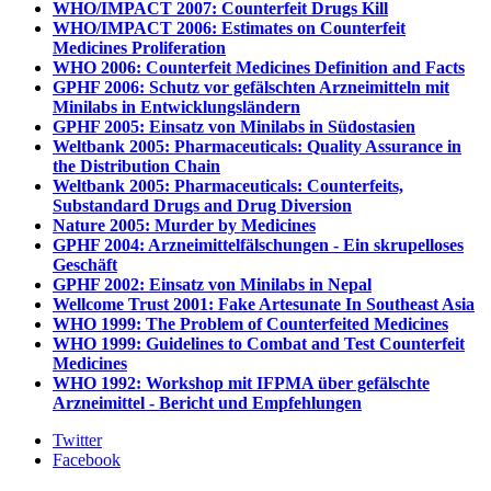
WHO/IMPACT 2007: Counterfeit Drugs Kill
WHO/IMPACT 2006: Estimates on Counterfeit
Medicines Proliferation
WHO 2006: Counterfeit Medicines Definition and Facts
GPHF 2006: Schutz vor gefälschten Arzneimitteln mit
Minilabs in Entwicklungsländern
GPHF 2005: Einsatz von Minilabs in Südostasien
Weltbank 2005: Pharmaceuticals: Quality Assurance in
the Distribution Chain
Weltbank 2005: Pharmaceuticals: Counterfeits,
Substandard Drugs and Drug Diversion
Nature 2005: Murder by Medicines
GPHF 2004: Arzneimittelfälschungen - Ein skrupelloses
Geschäft
GPHF 2002: Einsatz von Minilabs in Nepal
Wellcome Trust 2001: Fake Artesunate In Southeast Asia
WHO 1999: The Problem of Counterfeited Medicines
WHO 1999: Guidelines to Combat and Test Counterfeit
Medicines
WHO 1992: Workshop mit IFPMA über gefälschte
Arzneimittel - Bericht und Empfehlungen
Twitter
Facebook