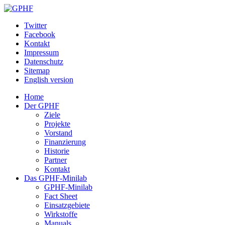
Twitter
Facebook
Kontakt
Impressum
Datenschutz
Sitemap
English version
Home
Der GPHF
Ziele
Projekte
Vorstand
Finanzierung
Historie
Partner
Kontakt
Das GPHF-Minilab
GPHF-Minilab
Fact Sheet
Einsatzgebiete
Wirkstoffe
Manuals