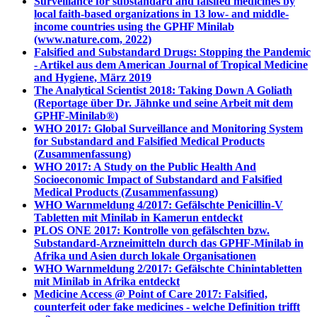
Surveillance for substandard and falsifed medicines by
local faith-based organizations in 13 low- and middle-
income countries using the GPHF Minilab
(www.nature.com, 2022)
Falsified and Substandard Drugs: Stopping the Pandemic
- Artikel aus dem American Journal of Tropical Medicine
and Hygiene, März 2019
The Analytical Scientist 2018: Taking Down A Goliath
(Reportage über Dr. Jähnke und seine Arbeit mit dem
GPHF-Minilab
®
)
WHO 2017: Global Surveillance and Monitoring System
for Substandard and Falsified Medical Products
(Zusammenfassung)
WHO 2017: A Study on the Public Health And
Socioeconomic Impact of Substandard and Falsified
Medical Products (Zusammenfassung)
WHO Warnmeldung 4/2017: Gefälschte Penicillin-V
Tabletten mit Minilab in Kamerun entdeckt
PLOS ONE 2017: Kontrolle von gefälschten bzw.
Substandard-Arzneimitteln durch das GPHF-Minilab in
Afrika und Asien durch lokale Organisationen
WHO Warnmeldung 2/2017: Gefälschte Chinintabletten
mit Minilab in Afrika entdeckt
Medicine Access @ Point of Care 2017: Falsified,
counterfeit oder fake medicines - welche Definition trifft