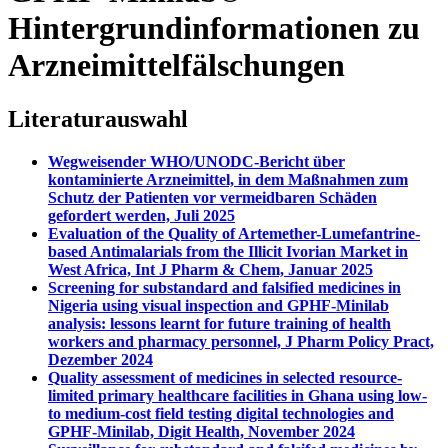
Hintergrundinformationen zu
Arzneimittelfälschungen
Literaturauswahl
Wegweisender WHO/UNODC-Bericht über
kontaminierte Arzneimittel, in dem Maßnahmen zum
Schutz der Patienten vor vermeidbaren Schäden
gefordert werden, Juli 2025
Evaluation of the Quality of Artemether-Lumefantrine-
based Antimalarials from the Illicit Ivorian Market in
West Africa, Int J Pharm & Chem, Januar 2025
Screening for substandard and falsified medicines in
Nigeria using visual inspection and GPHF-Minilab
analysis: lessons learnt for future training of health
workers and pharmacy personnel, J Pharm Policy Pract,
Dezember 2024
Quality assessment of medicines in selected resource-
limited primary healthcare facilities in Ghana using low-
to medium-cost field testing digital technologies and
GPHF-Minilab, Digit Health, November 2024