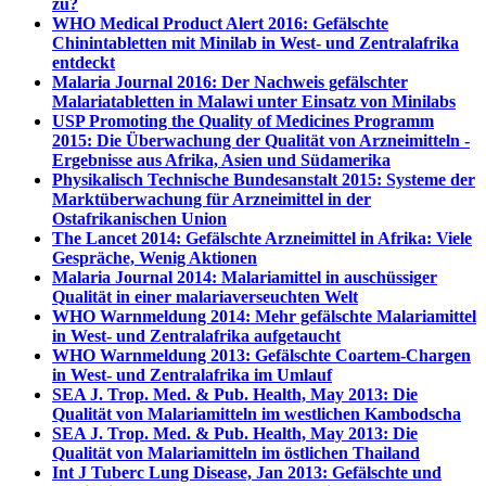
zu?
WHO Medical Product Alert 2016: Gefälschte
Chinintabletten mit Minilab in West- und Zentralafrika
entdeckt
Malaria Journal 2016: Der Nachweis gefälschter
Malariatabletten in Malawi unter Einsatz von Minilabs
USP Promoting the Quality of Medicines Programm
2015: Die Überwachung der Qualität von Arzneimitteln -
Ergebnisse aus Afrika, Asien und Südamerika
Physikalisch Technische Bundesanstalt 2015: Systeme der
Marktüberwachung für Arzneimittel in der
Ostafrikanischen Union
The Lancet 2014: Gefälschte Arzneimittel in Afrika: Viele
Gespräche, Wenig Aktionen
Malaria Journal 2014: Malariamittel in auschüssiger
Qualität in einer malariaverseuchten Welt
WHO Warnmeldung 2014: Mehr gefälschte Malariamittel
in West- und Zentralafrika aufgetaucht
WHO Warnmeldung 2013: Gefälschte Coartem-Chargen
in West- und Zentralafrika im Umlauf
SEA J. Trop. Med. & Pub. Health, May 2013: Die
Qualität von Malariamitteln im westlichen Kambodscha
SEA J. Trop. Med. & Pub. Health, May 2013: Die
Qualität von Malariamitteln im östlichen Thailand
Int J Tuberc Lung Disease, Jan 2013: Gefälschte und