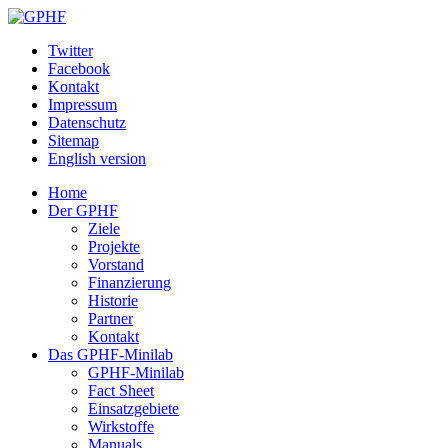
Twitter
Facebook
Kontakt
Impressum
Datenschutz
Sitemap
English version
Home
Der GPHF
Ziele
Projekte
Vorstand
Finanzierung
Historie
Partner
Kontakt
Das GPHF-Minilab
GPHF-Minilab
Fact Sheet
Einsatzgebiete
Wirkstoffe
Manuals