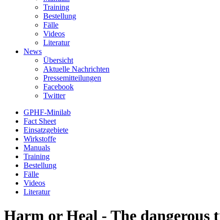
Training
Bestellung
Fälle
Videos
Literatur
News
Übersicht
Aktuelle Nachrichten
Pressemitteilungen
Facebook
Twitter
GPHF-Minilab
Fact Sheet
Einsatzgebiete
Wirkstoffe
Manuals
Training
Bestellung
Fälle
Videos
Literatur
Harm or Heal - The dangerous tr