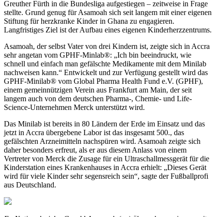
Greuther Fürth in die Bundesliga aufgestiegen – zeitweise in Frage
stellte. Grund genug für Asamoah sich seit langem mit einer eigenen
Stiftung für herzkranke Kinder in Ghana zu engagieren.
Langfristiges Ziel ist der Aufbau eines eigenen Kinderherzzentrums.
Asamoah, der selbst Vater von drei Kindern ist, zeigte sich in Accra
sehr angetan vom GPHF-Minlab®: „Ich bin beeindruckt, wie
schnell und einfach man gefälschte Medikamente mit dem Minilab
nachweisen kann.“ Entwickelt und zur Verfügung gestellt wird das
GPHF-Minilab
®
vom Global Pharma Health Fund e.V. (GPHF),
einem gemeinnützigen Verein aus Frankfurt am Main, der seit
langem auch von dem deutschen Pharma-, Chemie- und Life-
Science-Unternehmen Merck unterstützt wird.
Das Minilab ist bereits in 80 Ländern der Erde im Einsatz und das
jetzt in Accra übergebene Labor ist das insgesamt 500., das
gefälschten Arzneimitteln nachspüren wird. Asamoah zeigte sich
daher besonders erfreut, als er aus diesem Anlass von einem
Vertreter von Merck die Zusage für ein Ultraschallmessgerät für die
Kinderstation eines Krankenhauses in Accra erhielt: „Dieses Gerät
wird für viele Kinder sehr segensreich sein“, sagte der Fußballprofi
aus Deutschland.