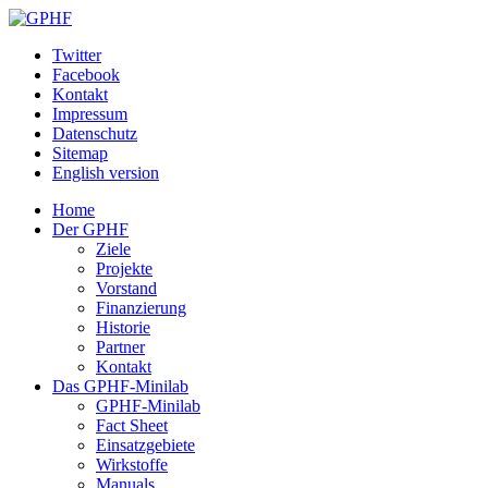
Twitter
Facebook
Kontakt
Impressum
Datenschutz
Sitemap
English version
Home
Der GPHF
Ziele
Projekte
Vorstand
Finanzierung
Historie
Partner
Kontakt
Das GPHF-Minilab
GPHF-Minilab
Fact Sheet
Einsatzgebiete
Wirkstoffe
Manuals