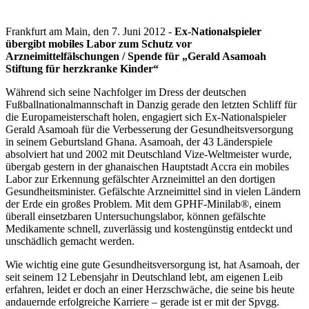
Frankfurt am Main, den 7. Juni 2012 -
Ex-Nationalspieler
übergibt mobiles Labor zum Schutz vor
Arzneimittelfälschungen / Spende für „Gerald Asamoah
Stiftung für herzkranke Kinder“
Während sich seine Nachfolger im Dress der deutschen
Fußballnationalmannschaft in Danzig gerade den letzten Schliff für
die Europameisterschaft holen, engagiert sich Ex-Nationalspieler
Gerald Asamoah für die Verbesserung der Gesundheitsversorgung
in seinem Geburtsland Ghana. Asamoah, der 43 Länderspiele
absolviert hat und 2002 mit Deutschland Vize-Weltmeister wurde,
übergab gestern in der ghanaischen Hauptstadt Accra ein mobiles
Labor zur Erkennung gefälschter Arzneimittel an den dortigen
Gesundheitsminister. Gefälschte Arzneimittel sind in vielen Ländern
der Erde ein großes Problem. Mit dem GPHF-Minilab
®
, einem
überall einsetzbaren Untersuchungslabor, können gefälschte
Medikamente schnell, zuverlässig und kostengünstig entdeckt und
unschädlich gemacht werden.
Wie wichtig eine gute Gesundheitsversorgung ist, hat Asamoah, der
seit seinem 12 Lebensjahr in Deutschland lebt, am eigenen Leib
erfahren, leidet er doch an einer Herzschwäche, die seine bis heute
andauernde erfolgreiche Karriere – gerade ist er mit der Spvgg.