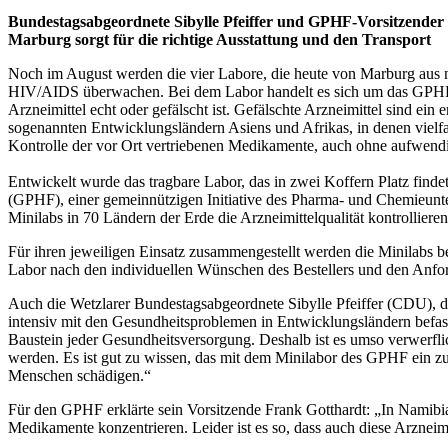
Bundestagsabgeordnete Sibylle Pfeiffer und GPHF-Vorsitzender F
Marburg sorgt für die richtige Ausstattung und den Transport
Noch im August werden die vier Labore, die heute von Marburg aus 
HIV/AIDS überwachen. Bei dem Labor handelt es sich um das GPHF-Min
Arzneimittel echt oder gefälscht ist. Gefälschte Arzneimittel sind ei
sogenannten Entwicklungsländern Asiens und Afrikas, in denen vielfa
Kontrolle der vor Ort vertriebenen Medikamente, auch ohne aufwendi
Entwickelt wurde das tragbare Labor, das in zwei Koffern Platz find
(GPHF), einer gemeinnützigen Initiative des Pharma- und Chemieunte
Minilabs in 70 Ländern der Erde die Arzneimittelqualität kontrollieren
Für ihren jeweiligen Einsatz zusammengestellt werden die Minilabs 
Labor nach den individuellen Wünschen des Bestellers und den Anfor
Auch die Wetzlarer Bundestagsabgeordnete Sibylle Pfeiffer (CDU), d
intensiv mit den Gesundheitsproblemen in Entwicklungsländern bef
Baustein jeder Gesundheitsversorgung. Deshalb ist es umso verwerfli
werden. Es ist gut zu wissen, das mit dem Minilabor des GPHF ein zu
Menschen schädigen.“
Für den GPHF erklärte sein Vorsitzende Frank Gotthardt: „In Namib
Medikamente konzentrieren. Leider ist es so, dass auch diese Arzneim