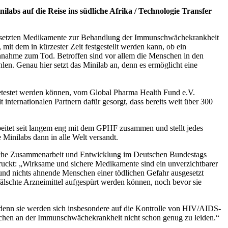
bs auf die Reise ins südliche Afrika / Technologie Transfer
ngesetzten Medikamente zur Behandlung der Immunschwächekrankheit
t dem in kürzester Zeit festgestellt werden kann, ob ein
 Einnahme zum Tod. Betroffen sind vor allem die Menschen in den
en. Genau hier setzt das Minilab an, denn es ermöglicht eine
 getestet werden können, vom Global Pharma Health Fund e.V.
ternationalen Partnern dafür gesorgt, dass bereits weit über 300
beitet seit langem eng mit dem GPHF zusammen und stellt jedes
inilabs dann in alle Welt versandt.
ftliche Zusammenarbeit und Entwicklung im Deutschen Bundestags
uckt: „Wirksame und sichere Medikamente sind ein unverzichtbarer
 und nichts ahnende Menschen einer tödlichen Gefahr ausgesetzt
älschte Arzneimittel aufgespürt werden können, noch bevor sie
 denn sie werden sich insbesondere auf die Kontrolle von HIV/AIDS-
enschen an der Immunschwächekrankheit nicht schon genug zu leiden.“