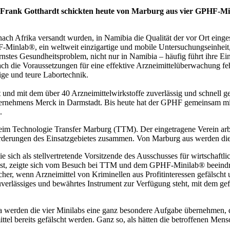
rank Gotthardt schickten heute von Marburg aus vier GPHF-Minila
nach Afrika versandt wurden, in Namibia die Qualität der vor Ort ei
lab®, ein weltweit einzigartige und mobile Untersuchungseinheit, mi
n ernstes Gesundheitsproblem, nicht nur in Namibia – häufig führt ihre
ch die Voraussetzungen für eine effektive Arzneimittelüberwachung fehl
ge und teure Labortechnik.
et und mit dem über 40 Arzneimittelwirkstoffe zuverlässig und schnell
rnehmens Merck in Darmstadt. Bis heute hat der GPHF gemeinsam mit in
.
beim Technologie Transfer Marburg (TTM). Der eingetragene Verein ar
derungen des Einsatzgebietes zusammen. Von Marburg aus werden die M
ie sich als stellvertretende Vorsitzende des Ausschusses für wirtscha
asst, zeigte sich vom Besuch bei TTM und dem GPHF-Minilab
®
beeindr
cher, wenn Arzneimittel von Kriminellen aus Profitinteressen gefälscht
verlässiges und bewährtes Instrument zur Verfügung steht, mit dem gef
ia werden die vier Minilabs eine ganz besondere Aufgabe übernehmen,
ittel bereits gefälscht werden. Ganz so, als hätten die betroffenen M