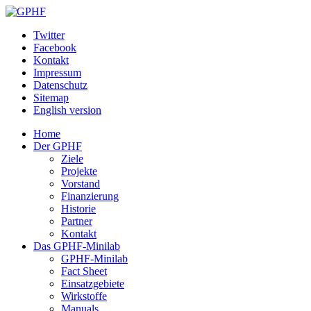
Twitter
Facebook
Kontakt
Impressum
Datenschutz
Sitemap
English version
Home
Der GPHF
Ziele
Projekte
Vorstand
Finanzierung
Historie
Partner
Kontakt
Das GPHF-Minilab
GPHF-Minilab
Fact Sheet
Einsatzgebiete
Wirkstoffe
Manuals